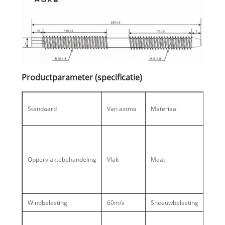
Productparameter (specificatie)
SS30
Standaard
Van astma
Materiaal
SS316
SS41
M8, 
M12
Lengt
Oppervlaktebehandeling
Vlak
Maat
mm, 
mm, 
mm, 
mm
Windbelasting
60m/s
Sneeuwbelasting
1.4K
ISO9