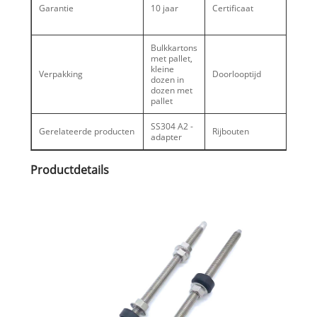
Garantie
10 jaar
Certificaat
EN10
Type 
Bulkkartons
Druks
met pallet,
20-30
kleine
Verpakking
Doorlooptijd
Slack
dozen in
Seizo
dozen met
20 d
pallet
SS304 A2 -
Hamm
Gerelateerde producten
Rijbouten
adapter
bout
Productdetails