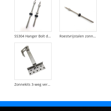
SS304 Hanger Bolt deuvelschroef voor zonnedakmontage
Roestvrijstalen zonne-hangerbout voor stalen constructie
Zonnekits 3-weg verstelbare dakhaak