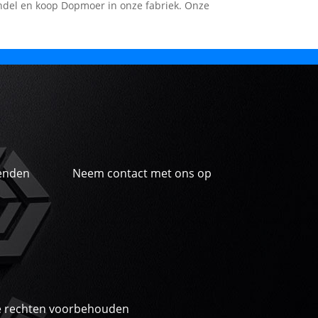
ndel en koop Dopmoer in onze fabriek. Onze
enden
Neem contact met ons op
a
le rechten voorbehouden