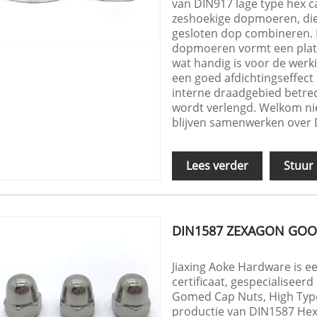
van DIN917 lage type hex c
zeshoekige dopmoeren, die
gesloten dop combineren. 
dopmoeren vormt een plat
wat handig is voor de werki
een goed afdichtingseffect
interne draadgebied betre
wordt verlengd. Welkom n
blijven samenwerken over 
Lees verder
Stuur
DIN1587 ZEXAGON GOO
Jiaxing Aoke Hardware is ee
certificaat, gespecialisee
Gomed Cap Nuts, High Type.
productie van DIN1587 He