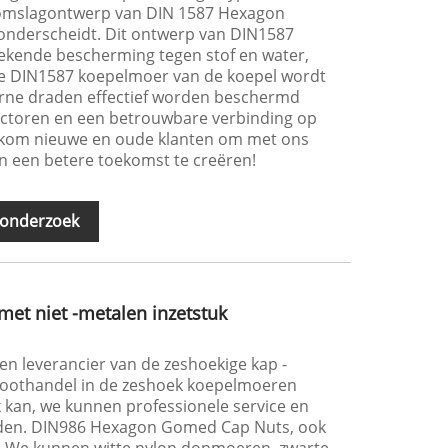
 omslagontwerp van DIN 1587 Hexagon
onderscheidt. Dit ontwerp van DIN1587
tekende bescherming tegen stof en water,
e DIN1587 koepelmoer van de koepel wordt
erne draden effectief worden beschermd
ctoren en een betrouwbare verbinding op
elkom nieuwe en oude klanten om met ons
 een betere toekomst te creëren!
 onderzoek
et niet -metalen inzetstuk
t en leverancier van de zeshoekige kap -
roothandel in de zeshoek koepelmoeren
k kan, we kunnen professionele service en
ieden. DIN986 Hexagon Gomed Cap Nuts, ook
. We kunnen witte nylon dopmoeren, zwarte