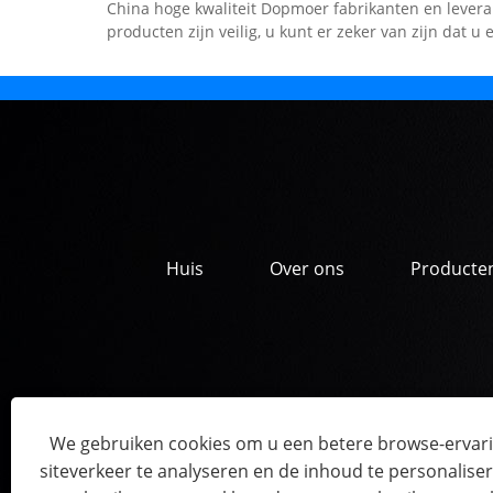
China hoge kwaliteit Dopmoer fabrikanten en lever
producten zijn veilig, u kunt er zeker van zijn dat u
Huis
Over ons
Producte
We gebruiken cookies om u een betere browse-ervari
siteverkeer te analyseren en de inhoud te personaliser
Copyright © 2022 JIAXI