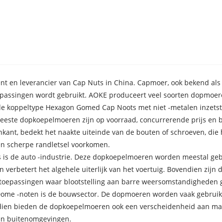
cent en leverancier van Cap Nuts in China. Capmoer, ook bekend als
passingen wordt gebruikt. AOKE produceert veel soorten dopmoeren 
e koppeltype Hexagon Gomed Cap Noots met niet -metalen inzetst
eeste dopkoepelmoeren zijn op voorraad, concurrerende prijs en b
kant, bedekt het naakte uiteinde van de bouten of schroeven, die 
n scherpe randletsel voorkomen.
 is de auto -industrie. Deze dopkoepelmoeren worden meestal gebr
verbetert het algehele uiterlijk van het voertuig. Bovendien zijn
-toepassingen waar blootstelling aan barre weersomstandigheden ge
ome -noten is de bouwsector. De dopmoeren worden vaak gebruikt
ien bieden de dopkoepelmoeren ook een verscheidenheid aan materia
 en buitenomgevingen.