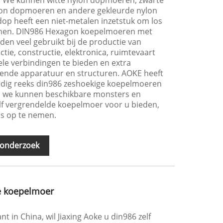
lon dopmoeren en andere gekleurde nylon
op heeft een niet-metalen inzetstuk om los
omen. DIN986 Hexagon koepelmoeren met
den veel gebruikt bij de productie van
tie, constructie, elektronica, ruimtevaart
le verbindingen te bieden en extra
lende apparatuur en structuren. AOKE heeft
ledig reeks din986 zeshoekige koepelmoeren
k, we kunnen beschikbare monsters en
elf vergrendelde koepelmoer voor u bieden,
s op te nemen.
 onderzoek
e koepelmoer
nt in China, wil Jiaxing Aoke u din986 zelf