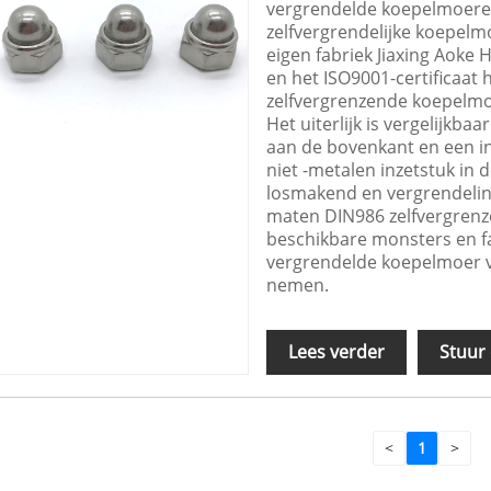
vergrendelde koepelmoere
zelfvergrendelijke koepe
eigen fabriek Jiaxing Aoke 
en het ISO9001-certificaat
zelfvergrenzende koepelmo
Het uiterlijk is vergelijkb
aan de bovenkant en een in
niet -metalen inzetstuk in
losmakend en vergrendeling
maten DIN986 zelfvergren
beschikbare monsters en fa
vergrendelde koepelmoer v
nemen.
Lees verder
Stuur
<
1
>