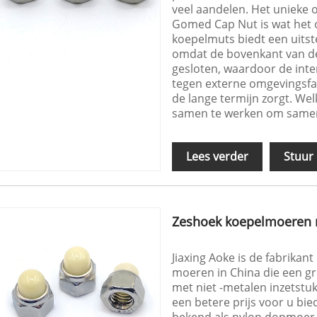
veel aandelen. Het unieke
Gomed Cap Nut is wat het 
koepelmuts biedt een uits
omdat de bovenkant van d
gesloten, waardoor de int
tegen externe omgevingsfa
de lange termijn zorgt. W
samen te werken om samen
Lees verder
Stuur
Zeshoek koepelmoeren m
Jiaxing Aoke is de fabrikan
moeren in China die een g
met niet -metalen inzetstu
een betere prijs voor u b
bekend als nylon dopmoer