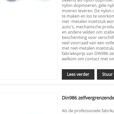
nylon dopmoeren, gele ny
moeren leveren. De nylon d
te maken en los te voork
niet -metalen inzetstuk wor
auto's, mechanische produc
en andere velden om stabie
bescherming voor verschil
veel voorraad van een vol
met niet-metalen inzetstu
fabrieksprijs van DIN986 z
welkom om contact met on
Lees verder
Stuur
Din986 zelfvergrenzend
Als de professionele fabrika