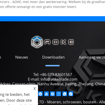
anciers - AOKE, met meer dan werkervaring. Welkom bij de grootha
 een offerte ontvangt en een gratis monster levert.
n
Nieuws
Downloaden
Aanvraag verz
Tel:
+86-573-83601567
E-mail:
info@aoketrade.com
Adres:
Canaan-plein, Nanhu Avenue, Jiaxing, Zhejiang, Chin
X
ng te bieden, het
en. Door deze site
NG AOKE TRADING CO.,LTD - Moeren, schroeven, bouten - Al